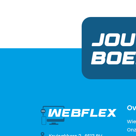
JO
BOE
Ov
Wie 
Onz
