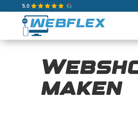
5.0
Websho
maken