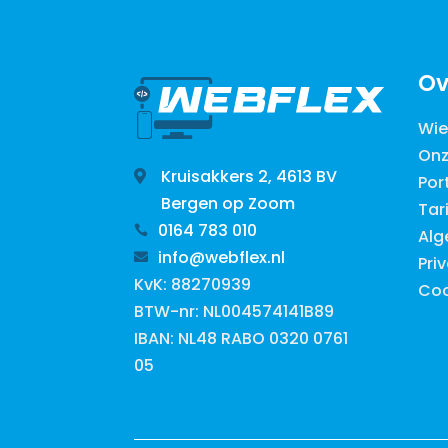
Ov
Wie 
Onz
Kruisakkers 2, 4613 BV

Por
Bergen op Zoom
Tar
0164 783 010

Alg
info@webflex.nl

Pri
KvK: 88270939
Coo
BTW-nr: NL004574141B89
IBAN: NL48 RABO 0320 0761
05