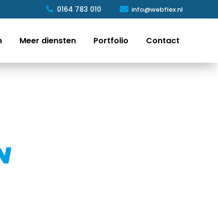

0164 783 010
info@webflex.nl

n
Meer diensten
Portfolio
Contact
n