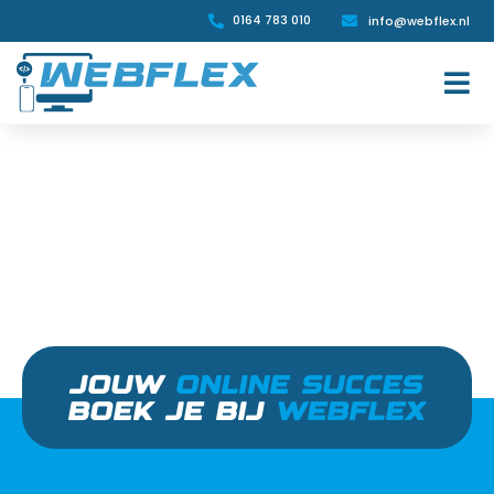
0164 783 010
info@webflex.nl


JOUW
ONLINE SUCCES
BOEK JE BIJ
WEBFLEX