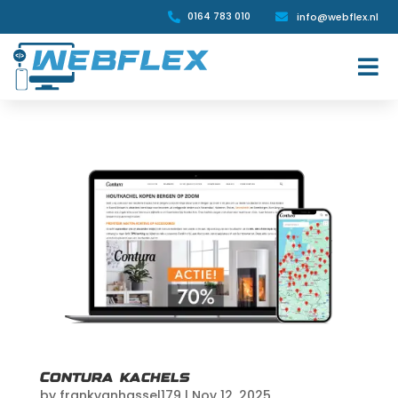
0164 783 010
info@webflex.nl


Contura kachels
by
frankvanhassel179
|
Nov 12, 2025