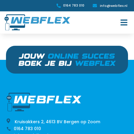
0164 783 010
info@webflex.nl


JOUW
ONLINE SUCCES
BOEK JE BIJ
WEBFLEX

Kruisakkers 2, 4613 BV Bergen op Zoom
0164 783 010
