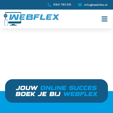
0164 783 010
info@webflex.nl


JOUW
ONLINE SUCCES
BOEK JE BIJ
WEBFLEX